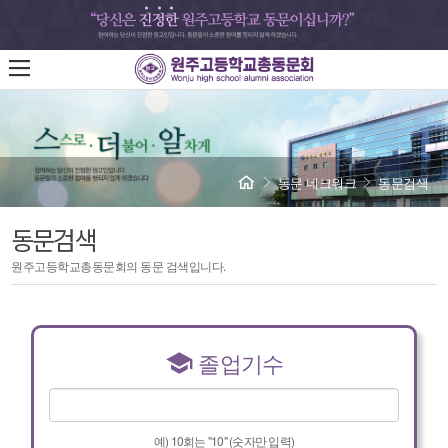
동문 네크워크
동문검색
동문검색
원주고등학교총동문회의 동문 검색입니다.
졸업기수
예) 10회는 "10" (숫자만 입력)